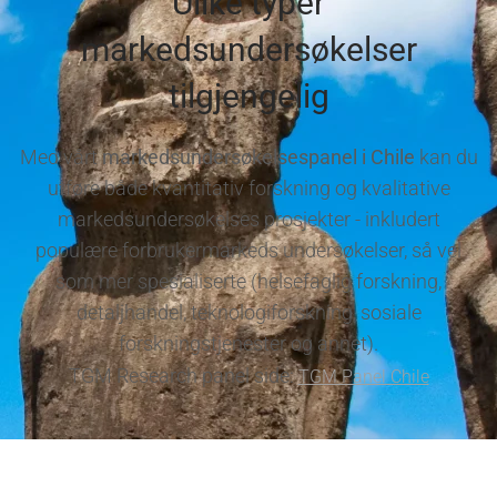
Ulike typer
markedsundersøkelser
tilgjengelig
Med vårt
markedsundersøkelsespanel i Chile
kan du
utføre både kvantitativ forskning og kvalitative
markedsundersøkelses prosjekter - inkludert
populære forbrukermarkeds undersøkelser, så vel
som mer spesialiserte (helsefaglig forskning,
detaljhandel, teknologiforskning, sosiale
forskningstjenester og annet).
TGM Research panel side:
TGM Panel Chile