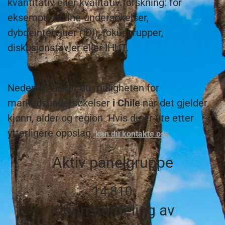
kvantitativ eller kvalitativ forskning: for
eksempel online-undersøkelser,
dybdeintervjuer (IDI), fokusgrupper,
diskusjonstavler eller IHUT.
Nedenfor finner du muligheten for
markedsundersøkelser
i Chile
når det gjelder
kjønn, alder og region. Hvis du er ute etter
ytterligere oppslag,
kan du kontakte oss.
Aktiv panelgruppe
14,810
Kjønnsfordeling av