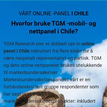
VÅRT ONLINE -PANEL
I CHILE
Hvorfor bruke TGM -mobil- og
nettpanel i Chile?
TGM Research eier et dobbelt opt-in
online
panel i Chile
rekruttert fra flere kilder for å
være nasjonalt representativt og partisk. TGM
og dets online nettpaneler brukes utelukkende
til markedsundersøkelser.
Markedsundersøkelsespanelet vårt er en
forhåndsrekruttert gruppe respondenter som
har sagt ja til å delta i
markedsundersøkelsesprosjekter: inkludert