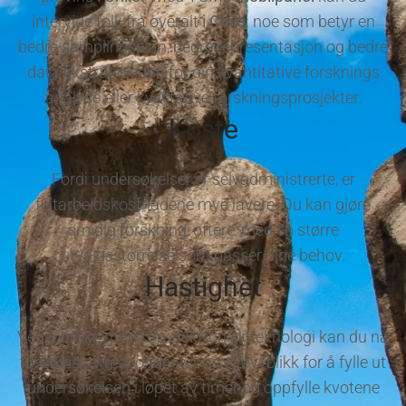
intervjue folk fra overalt
i Chile
; noe som betyr en
bedre samplingsplan, bedre representasjon og bedre
data ekstrapolering for din kvantitative forsknings
analyse eller kvalitative forskningsprosjekter.
Koste
Fordi undersøkelser er selvadministrerte, er
feltarbeidskostnadene mye lavere. Du kan gjøre
smidig forskning, oftere, med en større
utvalgsstørrelse som passer dine behov.
Hastighet
Ved å bruke mobil og elektronisk teknologi kan du nå
tusenvis av respondenter på et øyeblikk for å fylle ut
undersøkelsen i løpet av timer og oppfylle kvotene