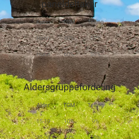
paneldeltaker
Kjønn
TGM
Telling
Hann
40%
50%
Hunn
60%
50%
Aldersgruppefordeling
Alder
TGM
Telling
15-19
10%
9%
20-24
19%
10%