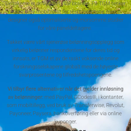
Deltakerne er drivstoffet i vår bransje. På TGM tenker
vi ikke bare mobil først for respondentene, men vi
designer også optimaliserte og morsomme studier
for våre paneldeltagere.
Takket være vårt sjenerøse belønningsopplegg som
virkelig belønner respondentene for deres tid og
innsats, er TGM et av de raskt voksende online
forskningsselskapene globalt med de høyeste
svarprosentene og tilfredshetspoengene.
Vi tilbyr flere alternativer når det gjelder innløsning
av belønninger:
med PayPal, GCodes®, i kontanter,
som mobiltillegg, ved bruk av Transferwise, Revolut,
Payoneer, Paysera, bankoverføring eller via online
kuponger.