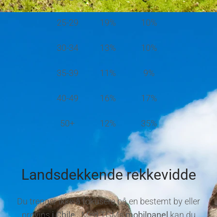
25-29
19%
10%
30-34
13%
10%
35-39
11%
9%
40-49
16%
17%
50+
12%
35%
Landsdekkende rekkevidde
Du trenger ikke å fokusere på en bestemt by eller
provins
i Chile.
Med TGMs
mobilpanel
kan du