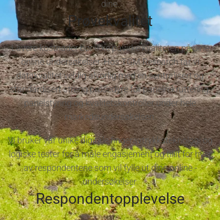
dine.
Prøvekvalitet
Lavere kostnader bør ikke påvirke kvaliteten på dine
online undersøkelser. Hos TGM Research tar vi
datakvalitet veldig alvorlig med en sentralisert og
standardisert streng prosedyre for panelrekruttering,
panelstyring og kvalitetskontroller under hele
markedsundersøkelsen.
Vi bruker vår unike digitale fingeravtrykksteknologi og
logiske tester for å måle engasjement og tillit for hver
av respondentene som vil fylle ut dine online -
undersøkelser.
Respondentopplevelse