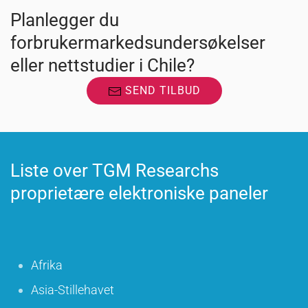
Planlegger du
forbrukermarkedsundersøkelser
eller nettstudier i Chile?
SEND TILBUD
Liste over TGM Researchs
proprietære elektroniske paneler
Afrika
Asia-Stillehavet