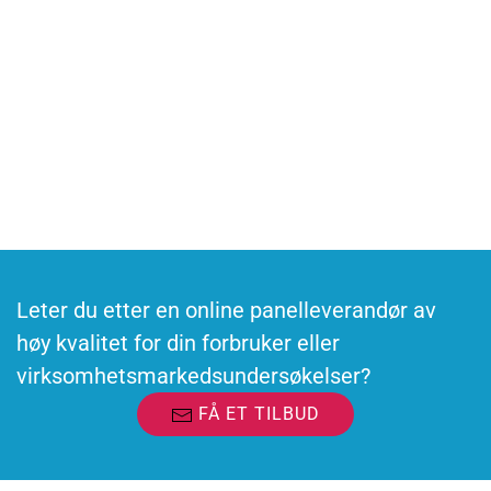
Har du en forretningsforespørsel?
Kontakt oss
Vil du delta i undersøkelser?
Bli med i panelet og delta i online undersøkelser
Leter du etter en online panelleverandør av
høy kvalitet for din forbruker eller
virksomhetsmarkedsundersøkelser?
FÅ ET TILBUD