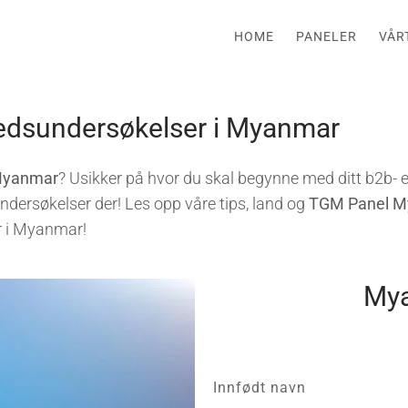
HOME
PANELER
VÅR
kedsundersøkelser i Myanmar
 Myanmar
? Usikker på hvor du skal begynne med ditt b2b- e
undersøkelser der! Les opp våre tips, land og
TGM Panel 
r i Myanmar!
Mya
Innfødt navn