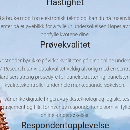
Hastighet
 å bruke mobil og elektronisk teknologi kan du nå tusenvi
nter på et øyeblikk for å fylle ut undersøkelsen i løpet av
oppfylle kvotene dine.
Prøvekvalitet
kostnader bør ikke påvirke kvaliteten på dine online unders
Research tar vi datakvalitet veldig alvorlig med en sentra
ardisert streng prosedyre for panelrekruttering, panelstyr
kvalitetskontroller under hele markedsundersøkelsen.
er vår unike digitale fingeravtrykksteknologi og logiske test
gasjement og tillit for hver av respondentene som vil fylle
online -undersøkelser.
Respondentopplevelse