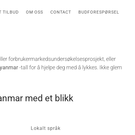
T TILBUD
OM OSS
CONTACT
BUDFORESPØRSEL
ller forbrukermarkedsundersøkelsesprosjekt, eller
Myanmar
-tall for å hjelpe deg med å lykkes. Ikke glem
nmar med et blikk
Lokalt språk