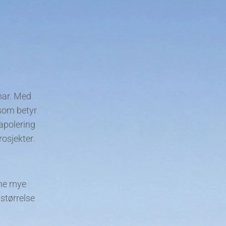
mar. Med
 som betyr
apolering
rosjekter.
ene mye
sstørrelse