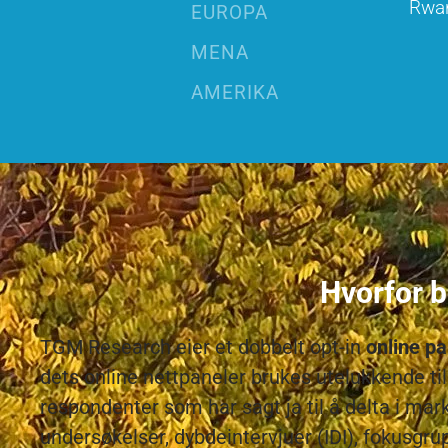
Rwa
EUROPA
MENA
AMERIKA
Hvorfor 
TGM Research eier et dobbelt opt-in
online p
dets online nettpaneler brukes utelukkende t
respondenter som har sagt ja til å delta i mar
undersøkelser, dybdeintervjuer (IDI), fokusgrup