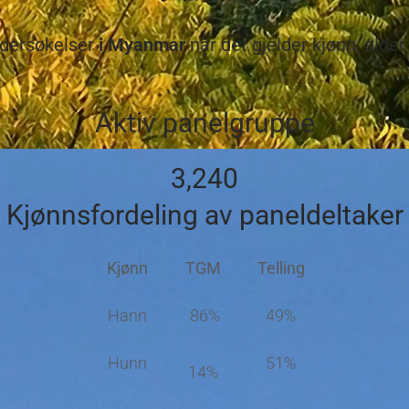
ndersøkelser
i Myanmar
når det gjelder kjønn, alder 
Aktiv panelgruppe
3,240
Kjønnsfordeling av paneldeltaker
Kjønn
TGM
Telling
Hann
86%
49%
Hunn
51%
14%