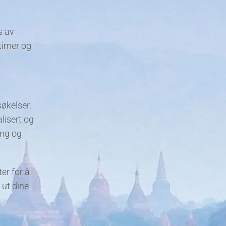
s av
 timer og
økelser.
lisert og
ing og
er for å
 ut dine