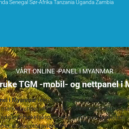
nda
Senegal
Sør-Afrika
Tanzania
Uganda
Zambia
VÅRT ONLINE -PANEL I MYANMAR
bruke TGM -mobil- og nettpanel i
anel i Myanmar
rekruttert fra flere kilder for å vær
il markedsundersøkelser. Markedsundersøkelsespane
kedsundersøkelsesprosjekter: inkludert kvantitativ e
per, diskusjonstavler eller IHUT.