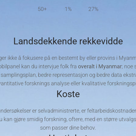
50+
1%
27%
Landsdekkende rekkevidde
ger ikke å fokusere på en bestemt by eller provins i Myan
lpanel kan du intervjue folk fra
overalt i Myanmar
; noe
 samplingsplan, bedre representasjon og bedre data ekstr
vantitative forsknings analyse eller kvalitative forskningsp
Koste
undersøkelser er selvadministrerte, er feltarbeidskostnad
u kan gjøre smidig forskning, oftere, med en større utvalg
som passer dine behov.