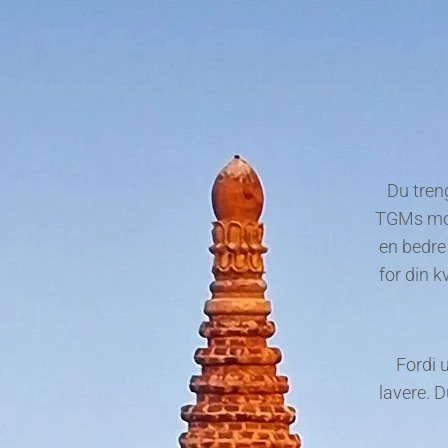
Du tren
TGMs mobi
en bedre
for din k
Fordi 
lavere. D