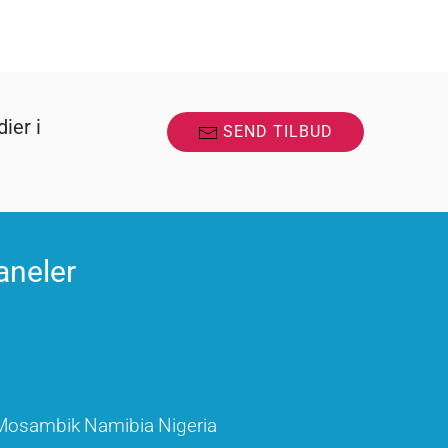
ier i
SEND TILBUD
aneler
Mosambik
Namibia
Nigeria