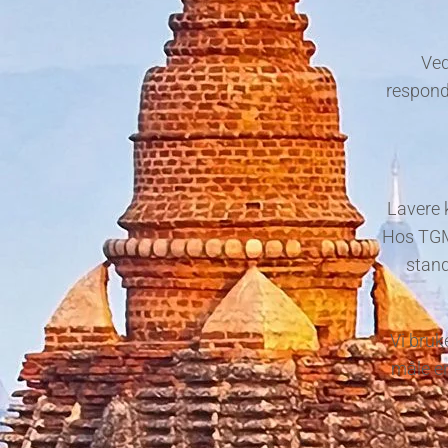
Ved
responde
Lavere 
Hos TGM 
stand
Vi bruk
måle en