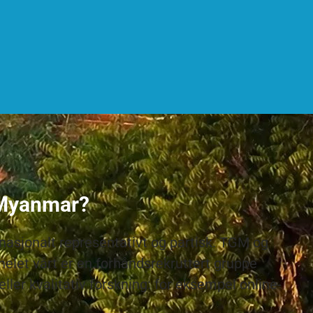
 Myanmar?
e nasjonalt representativt og partisk. TGM og
let vårt er en forhåndsrekruttert gruppe
ller kvalitativ forskning: for eksempel online-