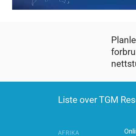
Planl
forbr
netts
Liste over TGM Res
Onli
AFRIKA