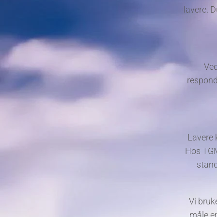
lavere. D
Ved
responde
Lavere 
Hos TGM 
stand
Vi bruk
måle en