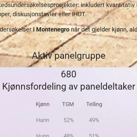
kedsundersøkelsesprosjekter: inkludert kvantitativ e
per, diskusjonstavler eller IHUT.
ndersøkelser
i Montenegro
når det gjelder kjønn, ald
Aktiv panelgruppe
680
Kjønnsfordeling av paneldeltaker
Kjønn
TGM
Telling
Hann
52%
49%
Hunn
48%
51%