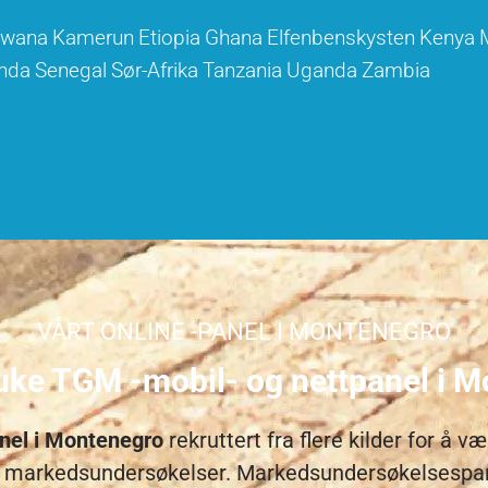
swana
Kamerun
Etiopia
Ghana
Elfenbenskysten
Kenya
nda
Senegal
Sør-Afrika
Tanzania
Uganda
Zambia
VÅRT ONLINE -PANEL I MONTENEGRO
uke TGM -mobil- og nettpanel i 
anel i Montenegro
rekruttert fra flere kilder for å 
il markedsundersøkelser. Markedsundersøkelsespane