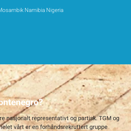
Mosambik
Namibia
Nigeria
Montenegro?
være nasjonalt representativt og partisk. TGM og
let vårt er en forhåndsrekruttert gruppe