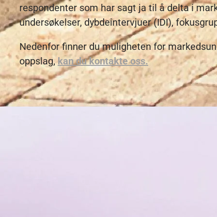
respondenter som har sagt ja til å delta i mar
undersøkelser, dybdeintervjuer (IDI), fokusgrup
Nedenfor finner du muligheten for markedsu
oppslag,
kan du kontakte oss.