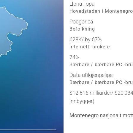
Црна Гора
Hovedstaden i Montenegro
Podgorica
Befolkning
628K/ by 67%
Internett -brukere
74%
Bærbare / bærbare PC -bru
Data utilgjengelige
Bærbare / bærbare PC -bru
$12.516 milliarder/ $20,084
innbygger)
Montenegro nasjonalt mot