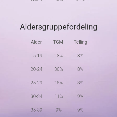
Aldersgruppefordeling
Alder
TGM
Telling
15-19
18%
8%
20-24
30%
8%
25-29
18%
8%
30-34
11%
9%
35-39
9%
9%