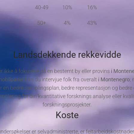
40-49
10%
16%
50+
4%
43%
Landsdekkende rekkevidde
r ikke å fokusere på en bestemt by eller provins
i Monten
obilpanel
kan du intervjue folk fra overalt
i Montenegro
;
r en bedre samplingsplan, bedre representasjon og bedre
apolering for din kvantitative forsknings analyse eller kvali
forskningsprosjekter.
Koste
undersøkelser er selvadministrerte, er feltarbeidskostnad