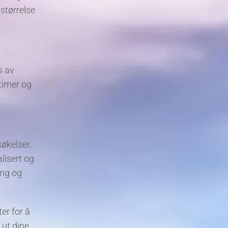
sstørrelse
s av
 timer og
økelser.
lisert og
ing og
er for å
 ut dine