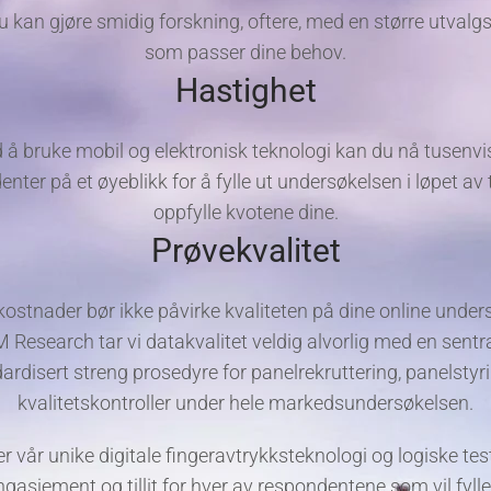
u kan gjøre smidig forskning, oftere, med en større utvalg
som passer dine behov.
Hastighet
 å bruke mobil og elektronisk teknologi kan du nå tusenvi
nter på et øyeblikk for å fylle ut undersøkelsen i løpet av
oppfylle kvotene dine.
Prøvekvalitet
kostnader bør ikke påvirke kvaliteten på dine online unders
Research tar vi datakvalitet veldig alvorlig med en sentra
ardisert streng prosedyre for panelrekruttering, panelstyr
kvalitetskontroller under hele markedsundersøkelsen.
er vår unike digitale fingeravtrykksteknologi og logiske test
gasjement og tillit for hver av respondentene som vil fylle