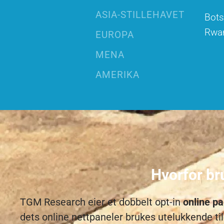
ASIA-STILLEHAVET
Bot
Rwa
EUROPA
MENA
AMERIKA
Hvorfor br
TGM Research eier et dobbelt opt-in
online p
dets online nettpaneler brukes utelukkende t