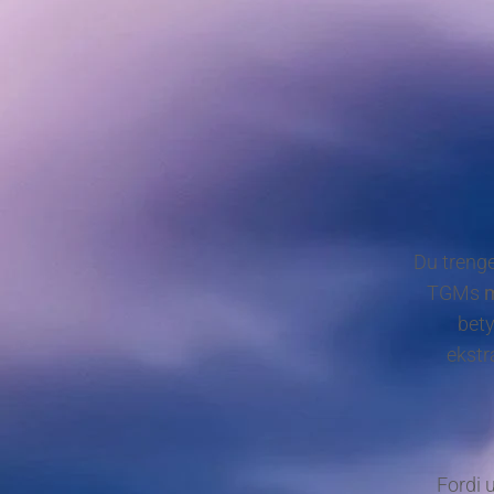
Du trenge
TGMs
m
bety
ekstr
Fordi 