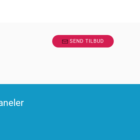
SEND TILBUD
aneler