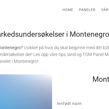
HOME
PANELER
VÅR
arkedsundersøkelser i Montenegr
Montenegro?
Usikker på hvor du skal begynne med ditt b2b
undersøkelser der! Les opp våre tips, land og TGM Panel Mo
aneler i Montenegro!
Mont
Innfødt navn