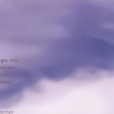
egro.
Med
 noe som
 data
tative
ene mye