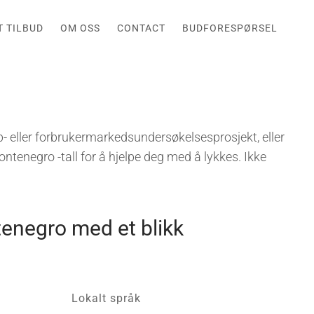
T TILBUD
OM OSS
CONTACT
BUDFORESPØRSEL
o
- eller forbrukermarkedsundersøkelsesprosjekt, eller
ntenegro -tall for å hjelpe deg med å lykkes. Ikke
enegro med et blikk
Lokalt språk