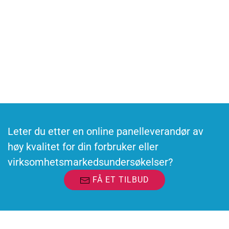
Kontakt oss
Vil du delta i undersøkelser?
Bli med i panelet og delta i online undersøkelser
Leter du etter en online panelleverandør av
høy kvalitet for din forbruker eller
virksomhetsmarkedsundersøkelser?
FÅ ET TILBUD