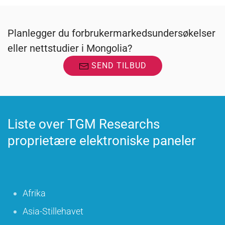
Planlegger du forbrukermarkedsundersøkelser
eller nettstudier i Mongolia?
SEND TILBUD
Liste over TGM Researchs
proprietære elektroniske paneler
Afrika
Asia-Stillehavet