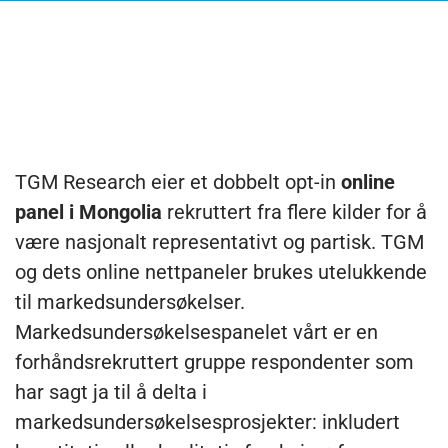
VÅRT ONLINE -PANEL I MONGOLIA
Hvorfor bruke TGM -mobil- og
nettpanel i Mongolia?
TGM Research eier et dobbelt opt-in
online
panel i Mongolia
rekruttert fra flere kilder for å
være nasjonalt representativt og partisk. TGM
og dets online nettpaneler brukes utelukkende
til markedsundersøkelser.
Markedsundersøkelsespanelet vårt er en
forhåndsrekruttert gruppe respondenter som
har sagt ja til å delta i
markedsundersøkelsesprosjekter: inkludert