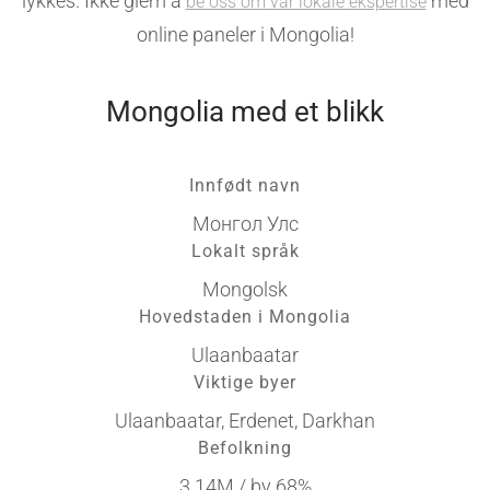
lykkes. Ikke glem å
med
be oss om vår lokale ekspertise
online paneler i Mongolia!
Mongolia med et blikk
Innfødt navn
Монгол Улс
Lokalt språk
Mongolsk
Hovedstaden i Mongolia
Ulaanbaatar
Viktige byer
Ulaanbaatar, Erdenet, Darkhan
Befolkning
3.14M / by 68%