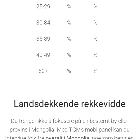
25-29
%
%
30-34
%
%
35-39
%
%
40-49
%
%
50+
%
%
Landsdekkende rekkevidde
Du trenger ikke å fokusere på en bestemt by eller
provins i Mongolia. Med TGMs mobilpanel kan du
intervjue folk fra
overalt i Mongolia
; noe som betyr en