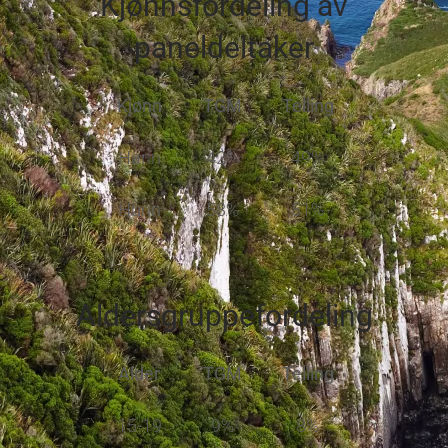
Kjønnsfordeling av
paneldeltaker
Kjønn
TGM
Telling
Hann
42%
49%
Hunn
58%
51%
Aldersgruppefordeling
Alder
TGM
Telling
15-19
9%
8%