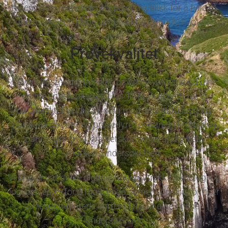
tusenvis av respondenter på et øyeblikk for å fylle ut
undersøkelsen i løpet av timer og oppfylle kvotene
dine.
Prøvekvalitet
Lavere kostnader bør ikke påvirke kvaliteten på dine
online undersøkelser. Hos TGM Research tar vi
datakvalitet veldig alvorlig med en sentralisert og
standardisert streng prosedyre for panelrekruttering,
panelstyring og kvalitetskontroller under hele
markedsundersøkelsen.
Vi bruker vår unike digitale fingeravtrykksteknologi og
logiske tester for å måle engasjement og tillit for hver
av respondentene som vil fylle ut dine online -
undersøkelser.