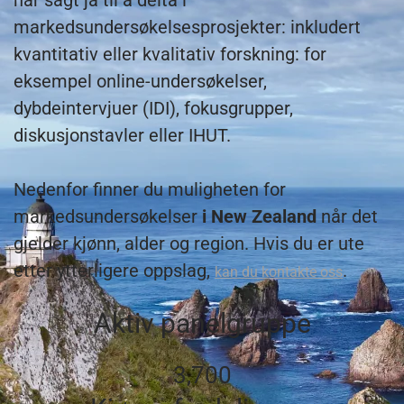
har sagt ja til å delta i
markedsundersøkelsesprosjekter: inkludert
kvantitativ eller kvalitativ forskning: for
eksempel online-undersøkelser,
dybdeintervjuer (IDI), fokusgrupper,
diskusjonstavler eller IHUT.
Nedenfor finner du muligheten for
markedsundersøkelser
i New Zealand
når det
gjelder kjønn, alder og region. Hvis du er ute
etter ytterligere oppslag,
.
kan du kontakte oss
Aktiv panelgruppe
3,700