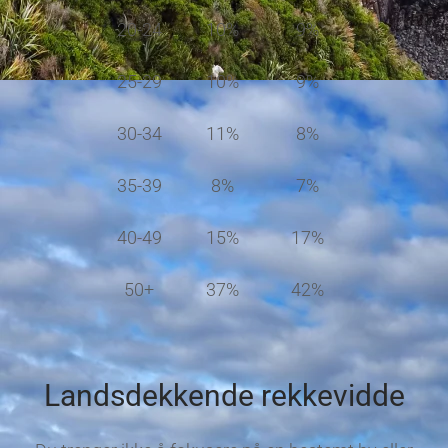
20-24
10%
9%
25-29
10%
9%
30-34
11%
8%
35-39
8%
7%
40-49
15%
17%
50+
37%
42%
Landsdekkende rekkevidde