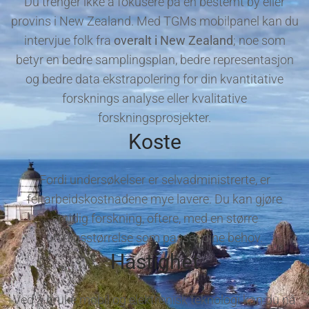
Du trenger ikke å fokusere på en bestemt by eller
provins i New Zealand. Med TGMs mobilpanel kan du
intervjue folk fra
overalt i New Zealand
; noe som
betyr en bedre samplingsplan, bedre representasjon
og bedre data ekstrapolering for din kvantitative
forsknings analyse eller kvalitative
forskningsprosjekter.
Koste
Fordi undersøkelser er selvadministrerte, er
feltarbeidskostnadene mye lavere. Du kan gjøre
smidig forskning, oftere, med en større
utvalgsstørrelse som passer dine behov.
Hastighet
Ved å bruke mobil og elektronisk teknologi kan du nå