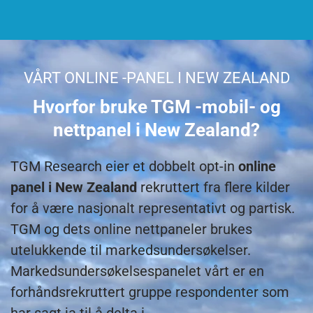
VÅRT ONLINE -PANEL I NEW ZEALAND
Hvorfor bruke TGM -mobil- og
nettpanel i New Zealand?
TGM Research eier et dobbelt opt-in
online
panel i New Zealand
rekruttert fra flere kilder
for å være nasjonalt representativt og partisk.
TGM og dets online nettpaneler brukes
utelukkende til markedsundersøkelser.
Markedsundersøkelsespanelet vårt er en
forhåndsrekruttert gruppe respondenter som