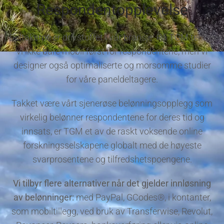
Respondentopplevelse
Deltakerne er drivstoffet i vår bransje. På TGM tenker
vi ikke bare mobil først for respondentene, men vi
designer også optimaliserte og morsomme studier
for våre paneldeltagere.
Takket være vårt sjenerøse belønningsopplegg som
virkelig belønner respondentene for deres tid og
innsats, er TGM et av de raskt voksende online
forskningsselskapene globalt med de høyeste
svarprosentene og tilfredshetspoengene.
Vi tilbyr flere alternativer når det gjelder innløsning
av belønninger:
med PayPal, GCodes®, i kontanter,
som mobiltillegg, ved bruk av Transferwise, Revolut,