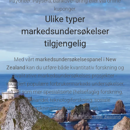
Payoneer, Paysera, bankoverføring eller via online
kuponger.
Ulike typer
markedsundersøkelser
tilgjengelig
Med vårt
markedsundersøkelsespanel i New
Zealand
kan du utføre både kvantitativ forskning og
kvalitative markedsundersøkelses prosjekter -
inkludert populære forbrukermarkeds undersøkelser,
så vel som mer spesialiserte (helsefaglig forskning,
detaljhandel, teknologiforskning, sosiale
forskningstjenester og annet).
TGM Research panel side:
TGM Panel New Zealand